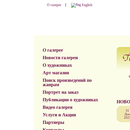
О галерее
English
О галерее
Г
Новости галереи
О художниках
Арт магазин
Поиск произведений по
жанрам
Портрет на заказ
Публикации о художниках
НОВО
Видео галерея
31
Услуги и Акции
Дек
202
Партнеры
Контакты