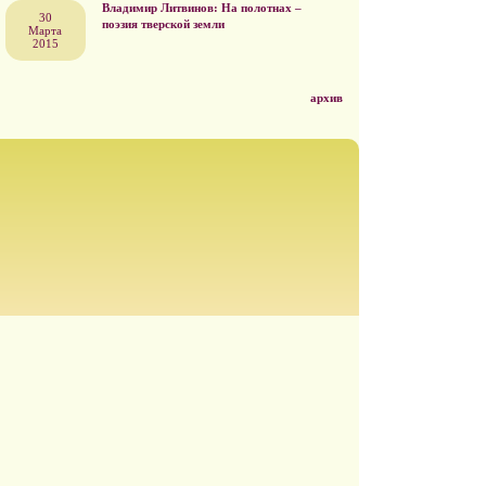
Владимир Литвинов: На полотнах –
30
поэзия тверской земли
Марта
2015
архив