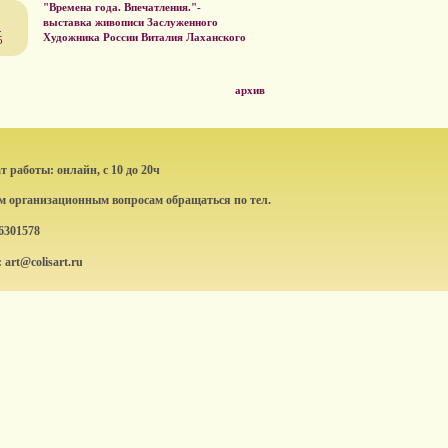
"Времена года. Впечатления."-
выставка живописи Заслуженного
.
Художника России Виталия Лаханского
5
архив
 работы: онлайн, с 10 до 20ч
ем организационным вопросам обращаться по тел.
6301578
: art@colisart.ru