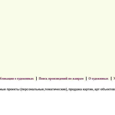
бликации о художниках
Поиск произведений по жанрам
О художниках
У
ные проекты (персональные,тематические), продажа картин, арт объектов