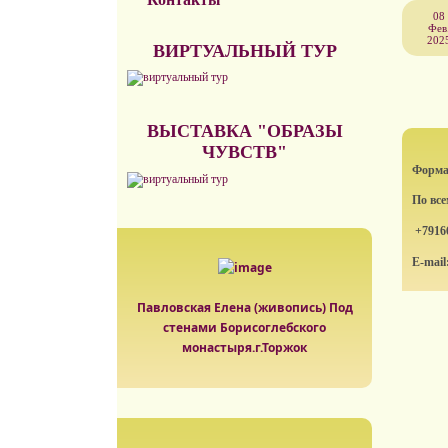
08
Фев
202
ВИРТУАЛЬНЫЙ ТУР
ВЫСТАВКА "ОБРАЗЫ
ЧУВСТВ"
Формат
По вс
+7916
E-mail
Павловская Елена (живопись) Под
стенами Борисоглебского
монастыря.г.Торжок