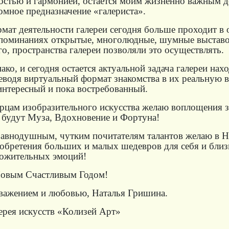
остью и гармонией, остается моим жизненно важным д
омное предназначение «галериста».
мат деятельности галереи сегодня больше проходит в 
поминаниях открытые, многолюдные, шумные выставо
го, пространства галереи позволяли это осуществлять.
ако, и сегодня остается актуальной задача галереи нахо
еводя виртуальный формат знакомства в их реальную вс
интересный и пока востребованный.
рцам изобразительного искусства желаю воплощения 
 будут Муза, Вдохновение и Фортуна!
авнодушным, чутким почитателям талантов желаю в Н
обретения больших и малых шедевров для себя и близ
ожительных эмоций!
овым Счастливым Годом!
важением и любовью, Наталья Гришина.
ерея искусств «Колизей Арт»