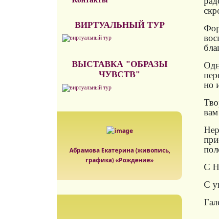
рад
скр
ВИРТУАЛЬНЫЙ ТУР
Фор
вос
бла
ВЫСТАВКА "ОБРАЗЫ
Одн
ЧУВСТВ"
пер
но 
Тво
вам
Нер
при
пол
Абрамова Екатерина (живопись,
графика) «Рождение»
С Н
С у
Гал