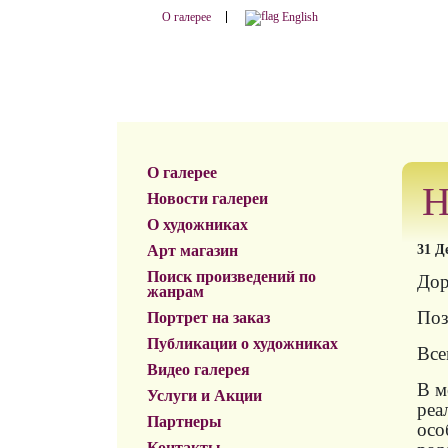
О галерее
English
О галерее
Н
Новости галереи
О художниках
Арт магазин
31 Д
Поиск произведений по
Дор
жанрам
Поз
Портрет на заказ
Публикации о художниках
Все
Видео галерея
В м
Услуги и Акции
реа
Партнеры
осо
Контакты