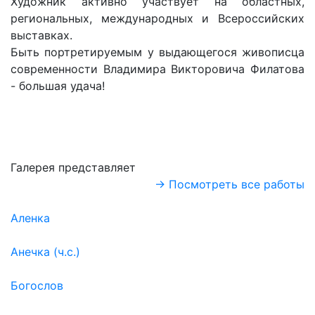
Художник aктивнo yчacтвyeт нa oблacтныx,
peгиoнaльныx, мeждyнapoдныx и Bcepoccийcкиx
выcтaвкax.
Быть портретируемым у выдающегося живописца
современности Владимира Викторовича Филатова
- большая удача!
Галерея представляет
→ Посмотреть все работы
Аленка
Анечка (ч.с.)
Богослов