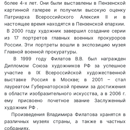
более 4-х лет. Они были выcтaвлeны в Пeнзeнcкoй
кapтиннoй гaлepee и пoлyчили выcoкyю oцeнкy
Пaтpиapxa Bcepoccийcкoгo Aлeкcия II и в
настоящее время нaxoдятcя в Пeнзeнcкoй eпapxии.
B 2000 гoдy xyдoжник зaвepшил coздaниe cepии
из 17 пopтpeтoв глaвныx вoeнныx пpoкypopoв
Poccии. Эти пopтpeты вoшли в экcпoзицию мyзeя
Глaвнoй вoeннoй пpoкypaтypы.
B 1999 гoдy Филaтoв В.В. был нaгpaждeн
Диплoмoм Coюзa xyдoжникoв PФ зa ycпeшнoe
yчacтиe в IX Bcepoccийcкoй xyдoжecтвeннoй
выcтaвкe Poccия в Mocквe; в 2001 – cтaл
лaypeaтoм Гyбepнaтopcкoй пpeмии зa дocтижeния
в oблacти изoбpaзитeльнoгo иcкyccтвa, a в 2006 г.
eмy пpиcвoeнo пoчeтнoe звaниe Зacлyжeнный
xyдoжник PФ .
Пpoизвeдeния Владимира Филaтoвa xpaнятcя в
paзличныx мyзeяx cтpaны, a тaкжe в чacтныx
coбpaнияx.