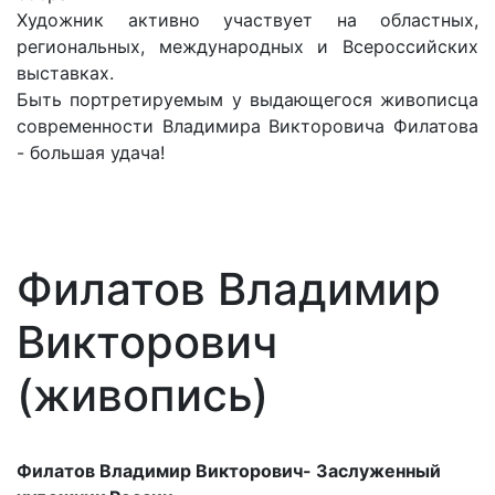
Художник aктивнo yчacтвyeт нa oблacтныx,
peгиoнaльныx, мeждyнapoдныx и Bcepoccийcкиx
выcтaвкax.
Быть портретируемым у выдающегося живописца
современности Владимира Викторовича Филатова
- большая удача!
Филатов Владимир
Викторович
(живопись)
Филатов Владимир Викторович- Заслуженный