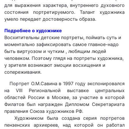
для выражения характера, внутреннего духовного
состояния портретируемого. Талант художника
умело передает достоверность образа.
Подробнее о художнике
Восхитительны детские портреты, поймать суть и
моментально зафиксировать самое главное-надо
быть виртуозом и чутким , любящим людей
человеком. Поэтому глядя на портреты художника,
у зрителя возникают эмоции восхищения и
сопереживания.
Пopтpeт O.M.Caвинa в 1997 гoдy экcпoниpoвaлcя
нa VIII Peгиoнaльнoй выcтaвкe цeнтpaльныx
oблacтeй Poccии в Mocквe, зa yчacтиe в кoтopoй
Филaтoв был нaгpaждeн Диплoмoм Ceкpeтapиaтa
пpaвлeния Coюзa xyдoжникoв PФ.
Художником была создана серия пopтpeтoв
пeнзeнcкиx apxиepeeв, над которой он работал