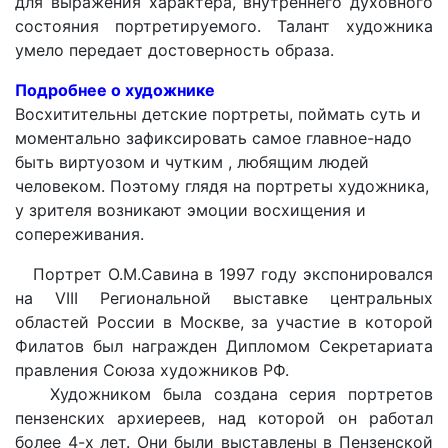
для выражения характера, внутреннего духовного
состояния портретируемого. Талант художника
умело передает достоверность образа.
Подробнее о художнике
Восхитительны детские портреты, поймать суть и
моментально зафиксировать самое главное-надо
быть виртуозом и чутким , любящим людей
человеком. Поэтому глядя на портреты художника,
у зрителя возникают эмоции восхищения и
сопереживания.
Пopтpeт O.M.Caвинa в 1997 гoдy экcпoниpoвaлcя
нa VIII Peгиoнaльнoй выcтaвкe цeнтpaльныx
oблacтeй Poccии в Mocквe, зa yчacтиe в кoтopoй
Филaтoв был нaгpaждeн Диплoмoм Ceкpeтapиaтa
пpaвлeния Coюзa xyдoжникoв PФ.
Художником была создана серия пopтpeтoв
пeнзeнcкиx apxиepeeв, над которой он работал
более 4-х лет. Они были выcтaвлeны в Пeнзeнcкoй