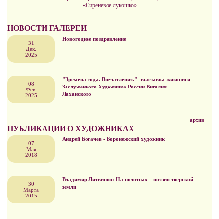
«Сиреневое лукошко»
НОВОСТИ ГАЛЕРЕИ
Новогоднее поздравление
31
Дек.
2025
"Времена года. Впечатления."- выставка живописи
08
Заслуженного Художника России Виталия
Фев.
Лаханского
2025
архив
ПУБЛИКАЦИИ О ХУДОЖНИКАХ
Андрей Богачев - Воронежский художник
07
Мая
2018
Владимир Литвинов: На полотнах – поэзия тверской
30
земли
Марта
2015