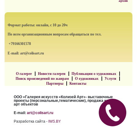
архив
Формат работы: онлайн, с 10 до 20ч
По всем организационным вопросам обращаться по тел.
+79166301578
E-mail: art@colisart.ru
О галерее
Новости галереи
Публикации о художниках
Поиск произведений по жанрам
О художниках
Услуги
Партнеры
Контакты
ООО «Галерея искусств «Колизей Арт»- выставочные
проекты (персональные,тематические), продажа картин,
арт объектов
E-mail:
art@colisart.ru
Разработка сайта -
IWS.BY