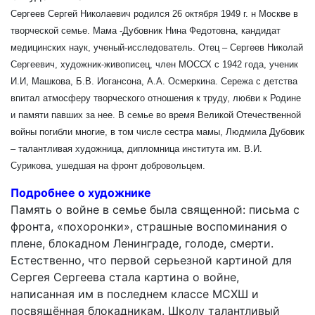
Сергеев Сергей Николаевич родился 26 октября 1949 г. н Москве в
творческой семье. Мама -Дубовник Нина Федотовна, кандидат
медицинских наук, ученый-исследователь. Отец – Сергеев Николай
Сергеевич, художник-живописец, член МОССХ с 1942 года, ученик
И.И, Машкова, Б.В. Иогансона, А.А. Осмеркина. Сережа с детства
впитал атмосферу творческого отношения к труду, любви к Родине
и памяти павших за нее. В семье во время Великой Отечественной
войны погибли многие, в том числе сестра мамы, Людмила Дубовик
– талантливая художница, дипломница института им. В.И.
Сурикова, ушедшая на фронт добровольцем.
Подробнее о художнике
Память о войне в семье была священной: письма с
фронта, «похоронки», страшные воспоминания о
плене, блокадном Ленинграде, голоде, смерти.
Естественно, что первой серьезной картиной для
Сергея Сергеева стала картина о войне,
написанная им в последнем классе МСХШ и
посвящённая блокадникам. Школу талантливый