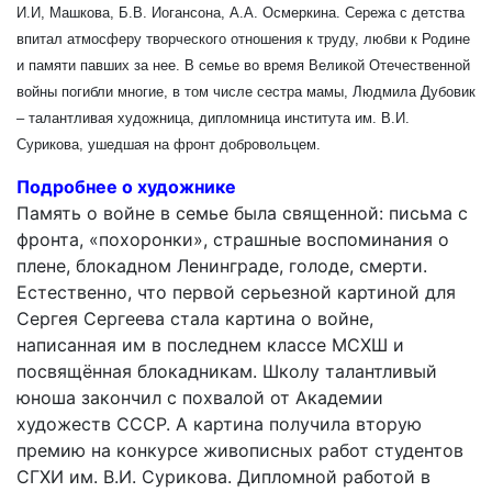
И.И, Машкова, Б.В. Иогансона, А.А. Осмеркина. Сережа с детства
впитал атмосферу творческого отношения к труду, любви к Родине
и памяти павших за нее. В семье во время Великой Отечественной
войны погибли многие, в том числе сестра мамы, Людмила Дубовик
– талантливая художница, дипломница института им. В.И.
Сурикова, ушедшая на фронт добровольцем.
Подробнее о художнике
Память о войне в семье была священной: письма с
фронта, «похоронки», страшные воспоминания о
плене, блокадном Ленинграде, голоде, смерти.
Естественно, что первой серьезной картиной для
Сергея Сергеева стала картина о войне,
написанная им в последнем классе МСХШ и
посвящённая блокадникам. Школу талантливый
юноша закончил с похвалой от Академии
художеств СССР. А картина получила вторую
премию на конкурсе живописных работ студентов
СГХИ им. В.И. Сурикова. Дипломной работой в