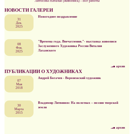
Литосова Наталья (живопись) - Все работы
НОВОСТИ ГАЛЕРЕИ
Новогоднее поздравление
31
Дек.
2025
"Времена года. Впечатления."- выставка живописи
08
Заслуженного Художника России Виталия
Фев.
Лаханского
2025
архив
ПУБЛИКАЦИИ О ХУДОЖНИКАХ
Андрей Богачев - Воронежский художник
07
Мая
2018
Владимир Литвинов: На полотнах – поэзия тверской
30
земли
Марта
2015
архив