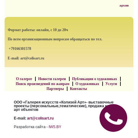
архив
Формат работы: онлайн, с 10 до 20ч
По всем организационным вопросам обращаться по тел.
+79166301578
E-mail: art@colisart.ru
О галерее
Новости галереи
Публикации о художниках
Поиск произведений по жанрам
О художниках
Услуги
Партнеры
Контакты
ООО «Галерея искусств «Колизей Арт»- выставочные
проекты (персональные,тематические), продажа картин,
арт объектов
E-mail:
art@colisart.ru
Разработка сайта -
IWS.BY