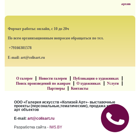
архив
Формат работы: онлайн, с 10 до 20ч
По всем организационным вопросам обращаться по тел.
+79166301578
E-mail: art@colisart.ru
О галерее
Новости галереи
Публикации о художниках
Поиск произведений по жанрам
О художниках
Услуги
Партнеры
Контакты
ООО «Галерея искусств «Колизей Арт»- выставочные
проекты (персональные,тематические), продажа картин,
арт объектов
E-mail:
art@colisart.ru
Разработка сайта -
IWS.BY