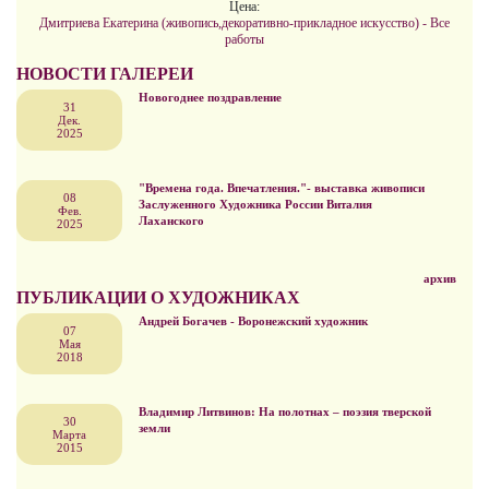
Цена:
Дмитриева Екатерина (живопись,декоративно-прикладное искусство) - Все
работы
НОВОСТИ ГАЛЕРЕИ
Новогоднее поздравление
31
Дек.
2025
"Времена года. Впечатления."- выставка живописи
08
Заслуженного Художника России Виталия
Фев.
Лаханского
2025
архив
ПУБЛИКАЦИИ О ХУДОЖНИКАХ
Андрей Богачев - Воронежский художник
07
Мая
2018
Владимир Литвинов: На полотнах – поэзия тверской
30
земли
Марта
2015