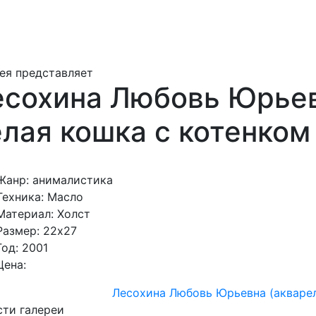
ея представляет
сохина Любовь Юрьевн
лая кошка с котенком (
Жанр: анималистика
Техника: Масло
Материал: Холст
Размер: 22х27
Год: 2001
Цена:
Лесохина Любовь Юрьевна (акварел
ти галереи