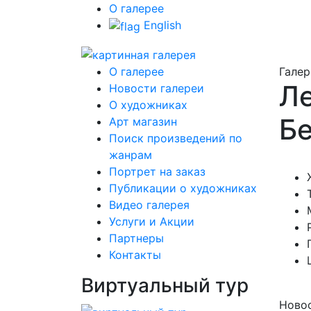
О галерее
English
О галерее
Галер
Ле
Новости галереи
О художниках
Бе
Арт магазин
Поиск произведений по
жанрам
Портрет на заказ
Публикации о художниках
Видео галерея
Услуги и Акции
Партнеры
Контакты
Виртуальный тур
Новос