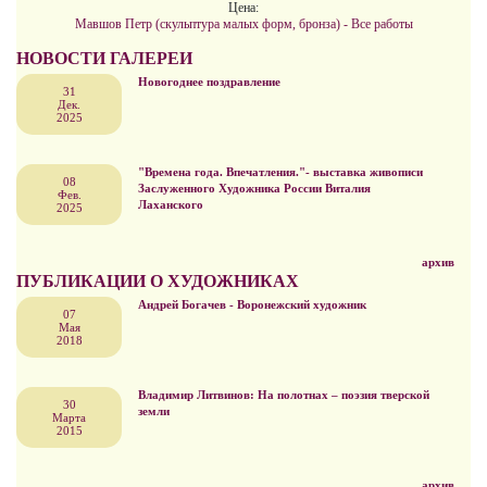
Цена:
Мавшов Петр (скульптура малых форм, бронза) - Все работы
НОВОСТИ ГАЛЕРЕИ
Новогоднее поздравление
31
Дек.
2025
"Времена года. Впечатления."- выставка живописи
08
Заслуженного Художника России Виталия
Фев.
Лаханского
2025
архив
ПУБЛИКАЦИИ О ХУДОЖНИКАХ
Андрей Богачев - Воронежский художник
07
Мая
2018
Владимир Литвинов: На полотнах – поэзия тверской
30
земли
Марта
2015
архив