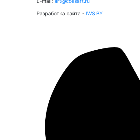
E-mail:
art@colisart.ru
Разработка сайта -
IWS.BY