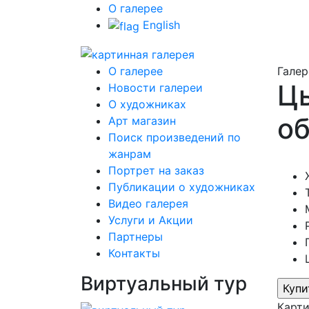
О галерее
English
О галерее
Галер
Цы
Новости галереи
О художниках
об
Арт магазин
Поиск произведений по
жанрам
Портрет на заказ
Публикации о художниках
Видео галерея
Услуги и Акции
Партнеры
Контакты
Виртуальный тур
Карт