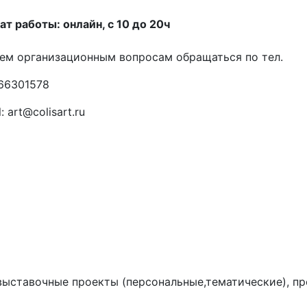
т работы: онлайн, с 10 до 20ч
ем организационным вопросам обращаться по тел.
66301578
: art@colisart.ru
выставочные проекты (персональные,тематические), пр