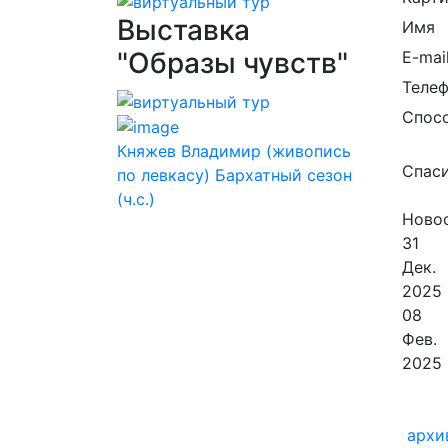
Выставка
Имя
"Образы чувств"
E-mai
Теле
Спос
Княжев Владимир (живопись
Спаси
по левкасу) Бархатный сезон
(ч.с.)
Новос
31
Дек.
2025
08
Фев.
2025
архи