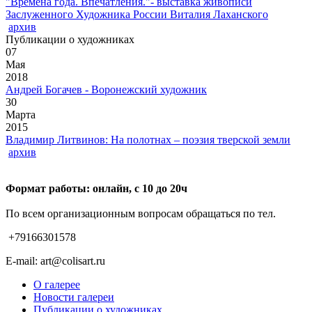
"Времена года. Впечатления."- выставка живописи
Заслуженного Художника России Виталия Лаханского
архив
Публикации о художниках
07
Мая
2018
Андрей Богачев - Воронежский художник
30
Марта
2015
Владимир Литвинов: На полотнах – поэзия тверской земли
архив
Формат работы: онлайн, с 10 до 20ч
По всем организационным вопросам обращаться по тел.
+79166301578
E-mail: art@colisart.ru
О галерее
Новости галереи
Публикации о художниках