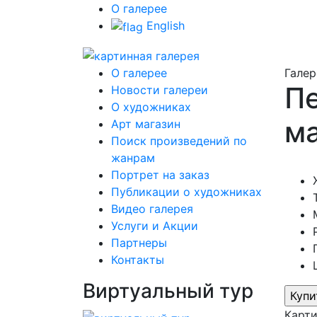
О галерее
English
О галерее
Галер
Пе
Новости галереи
О художниках
ма
Арт магазин
Поиск произведений по
жанрам
Портрет на заказ
Публикации о художниках
Видео галерея
Услуги и Акции
Партнеры
Контакты
Виртуальный тур
Карт