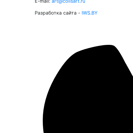
E-mail:
art@colisart.ru
Разработка сайта -
IWS.BY