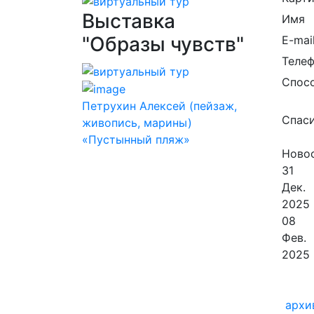
Выставка
Имя
"Образы чувств"
E-mai
Теле
Спос
Петрухин Алексей (пейзаж,
Спаси
живопись, марины)
«Пустынный пляж»
Новос
31
Дек.
2025
08
Фев.
2025
архи