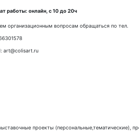
т работы: онлайн, с 10 до 20ч
ем организационным вопросам обращаться по тел.
66301578
: art@colisart.ru
выставочные проекты (персональные,тематические), пр