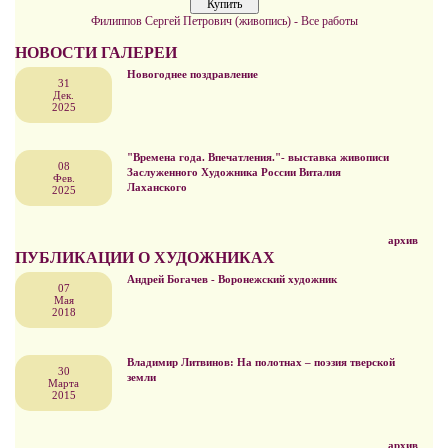
Филиппов Сергей Петрович (живопись) - Все работы
НОВОСТИ ГАЛЕРЕИ
Новогоднее поздравление
31
Дек.
2025
"Времена года. Впечатления."- выставка живописи
08
Заслуженного Художника России Виталия
Фев.
Лаханского
2025
архив
ПУБЛИКАЦИИ О ХУДОЖНИКАХ
Андрей Богачев - Воронежский художник
07
Мая
2018
Владимир Литвинов: На полотнах – поэзия тверской
30
земли
Марта
2015
архив