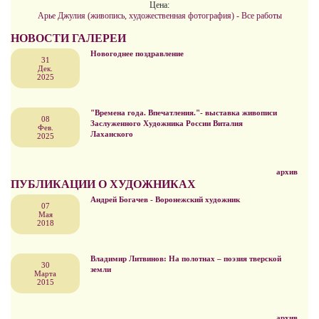
Цена:
Арье Джулия (живопись, художественная фотография) - Все работы
НОВОСТИ ГАЛЕРЕИ
Новогоднее поздравление
31
Дек.
2025
"Времена года. Впечатления."- выставка живописи
08
Заслуженного Художника России Виталия
Фев.
Лаханского
2025
архив
ПУБЛИКАЦИИ О ХУДОЖНИКАХ
Андрей Богачев - Воронежский художник
07
Мая
2018
Владимир Литвинов: На полотнах – поэзия тверской
30
земли
Марта
2015
архив