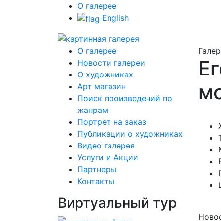
О галерее
English
О галерее
Галер
Ег
Новости галереи
О художниках
м
Арт магазин
Поиск произведений по
жанрам
Портрет на заказ
Публикации о художниках
Видео галерея
Услуги и Акции
Партнеры
Контакты
Виртуальный тур
Новос