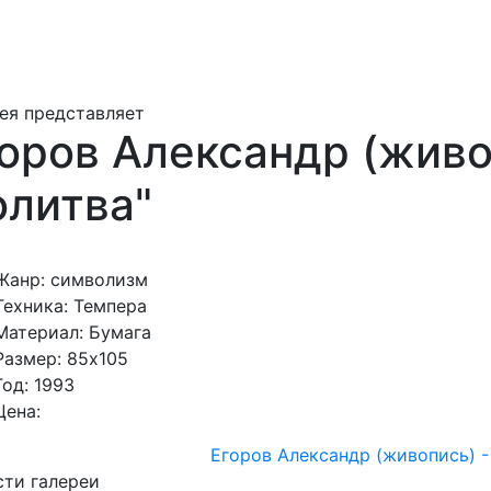
ея представляет
оров Александр (живо
олитва"
Жанр: символизм
Техника: Темпера
Материал: Бумага
Размер: 85х105
Год: 1993
Цена:
Егоров Александр (живопись) -
ти галереи