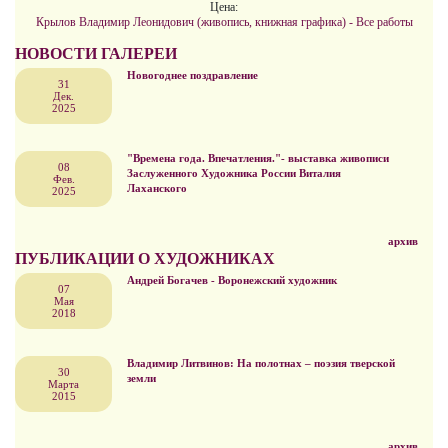
Цена:
Крылов Владимир Леонидович (живопись, книжная графика) - Все работы
НОВОСТИ ГАЛЕРЕИ
Новогоднее поздравление
31
Дек.
2025
"Времена года. Впечатления."- выставка живописи
08
Заслуженного Художника России Виталия
Фев.
Лаханского
2025
архив
ПУБЛИКАЦИИ О ХУДОЖНИКАХ
Андрей Богачев - Воронежский художник
07
Мая
2018
Владимир Литвинов: На полотнах – поэзия тверской
30
земли
Марта
2015
архив