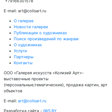
+79166301578
E-mail: art@colisart.ru
О галерее
Новости галереи
Публикации о художниках
Поиск произведений по жанрам
О художниках
Услуги
Партнеры
Контакты
ООО «Галерея искусств «Колизей Арт»-
выставочные проекты
(персональные,тематические), продажа картин, арт
объектов
E-mail:
art@colisart.ru
Разработка сайта -
IWS.BY