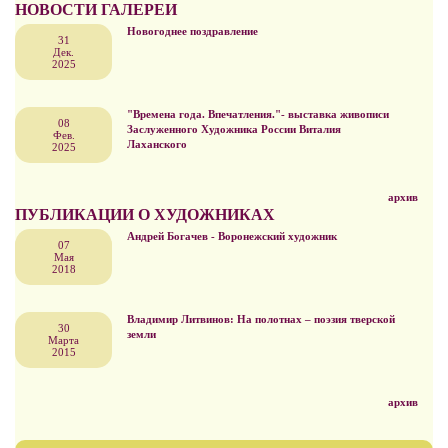
НОВОСТИ ГАЛЕРЕИ
Новогоднее поздравление
31
Дек.
2025
"Времена года. Впечатления."- выставка живописи
08
Заслуженного Художника России Виталия
Фев.
Лаханского
2025
архив
ПУБЛИКАЦИИ О ХУДОЖНИКАХ
Андрей Богачев - Воронежский художник
07
Мая
2018
Владимир Литвинов: На полотнах – поэзия тверской
30
земли
Марта
2015
архив