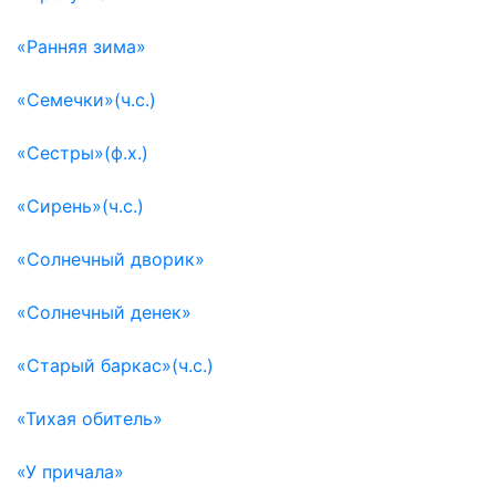
«Ранняя зима»
«Семечки»(ч.с.)
«Сестры»(ф.х.)
«Сирень»(ч.с.)
«Солнечный дворик»
«Солнечный денек»
«Старый баркас»(ч.с.)
«Тихая обитель»
«У причала»