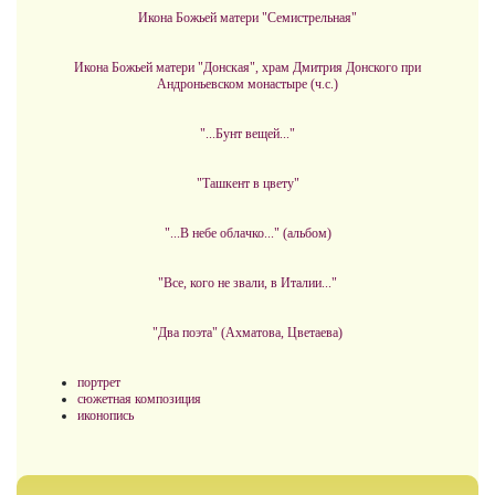
Икона Божьей матери "Семистрельная"
Икона Божьей матери "Донская", храм Дмитрия Донского при
Андроньевском монастыре (ч.с.)
"...Бунт вещей..."
"Ташкент в цвету"
"...В небе облачко..." (альбом)
"Все, кого не звали, в Италии..."
"Два поэта" (Ахматова, Цветаева)
портрет
сюжетная композиция
иконопись