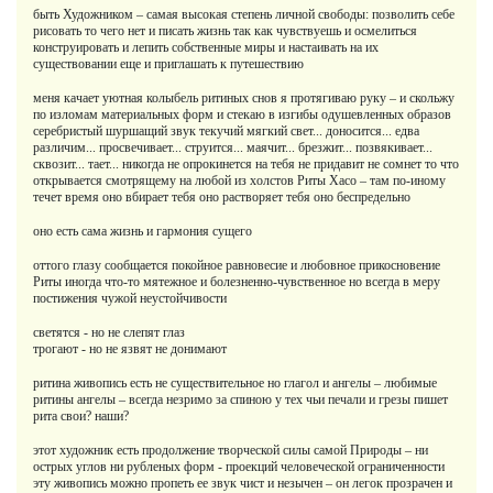
быть Художником – самая высокая степень личной свободы: позволить себе
рисовать то чего нет и писать жизнь так как чувствуешь и осмелиться
конструировать и лепить собственные миры и настаивать на их
существовании еще и приглашать к путешествию
меня качает уютная колыбель ритиных снов я протягиваю руку – и скольжу
по изломам материальных форм и стекаю в изгибы одушевленных образов
серебристый шуршащий звук текучий мягкий свет... доносится... едва
различим... просвечивает... струится... маячит... брезжит... позвякивает...
сквозит... тает... никогда не опрокинется на тебя не придавит не сомнет то что
открывается смотрящему на любой из холстов Риты Хасо – там по-иному
течет время оно вбирает тебя оно растворяет тебя оно беспредельно
оно есть сама жизнь и гармония сущего
оттого глазу сообщается покойное равновесие и любовное прикосновение
Риты иногда что-то мятежное и болезненно-чувственное но всегда в меру
постижения чужой неустойчивости
светятся - но не слепят глаз
трогают - но не язвят не донимают
ритина живопись есть не существительное но глагол и ангелы – любимые
ритины ангелы – всегда незримо за спиною у тех чьи печали и грезы пишет
рита свои? наши?
этот художник есть продолжение творческой силы самой Природы – ни
острых углов ни рубленых форм - проекций человеческой ограниченности
эту живопись можно пропеть ее звук чист и незычен – он легок прозрачен и