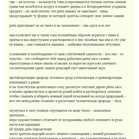
там – на холстах – колышутся тени и переливаются теплым светом ломкие
грани там колеблется воздух и плывет дымка и в беспредметном угадаешь
предмет – но свой потому что рита никому не навязвает - лишь
предугадывает ту форму из которой зритель сотворит свое личное знание
рита приглашает но не тянет и не заталкивает – она здесь и ее нет
она оставляет нас в своих снах волшебным образом играется с нами в
прятки и мы переступаем и растворяемся в них позабыв чьи они и это уже
не важно – они становятся нашими – зыбкими неуловимыми летучими
успокоение и освобождение от оков собственной зажатости – вот оно - то
чувство - что сообщается тебе перед работами риты хасо словно
переступаешь в иную жизнь оставляя за порогом агрессию уличного
столпотворения едкие запахи режущий свет навязчивый звук
противоречащая природе человека среда утомляющая и травмирующая
изматывает и ранит
и ты чувствуешь целительную силу разлитую светлым даром риты хасо
и можно прикоснуться и провести рукой войти и раствориться затихнув
чтобы слышать и вбирать нежный порой печальный но всегда природный –
вот что немедленно отличает и распознает человеческая природа – звук
окунуться в свет уловить струящееся по коже тепло – покачаться
проплыть....
мера художестенного отличает от нехудожника любого взявшего в руки
кисть или карандаш
ей трудно дать определение
часто зритель ищущий своего личного совмещения с копией реальности с
плоским оттиском буквальным и мертвым – это художественное и не ищет