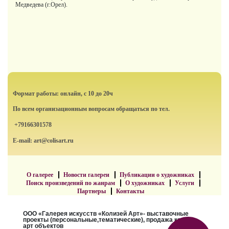
Медведева (г.Орел).
Формат работы: онлайн, с 10 до 20ч
По всем организационным вопросам обращаться по тел.
+79166301578
E-mail: art@colisart.ru
О галерее
Новости галереи
Публикации о художниках
Поиск произведений по жанрам
О художниках
Услуги
Партнеры
Контакты
ООО «Галерея искусств «Колизей Арт»- выставочные
проекты (персональные,тематические), продажа картин,
арт объектов