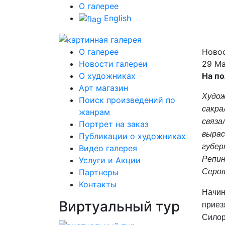
О галерее
English
О галерее
Новос
Новости галереи
29 Ма
О художниках
На по
Арт магазин
Худож
Поиск произведений по
сакра
жанрам
связа
Портрет на заказ
вырас
Публикации о художниках
губер
Видео галерея
Репин
Услуги и Акции
Партнеры
Серов
Контакты
Начин
Виртуальный тур
приез
Силор