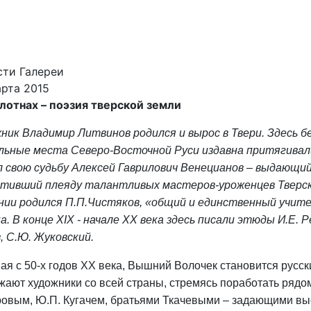
ти Галереи
рта 2015
лотнах – поэзия тверской земли
ник Владимир Литвинов родился и вырос в Твери. Здесь б
льные места Северо-Восточной Руси издавна притягивали
л свою судьбу Алексей Гаврилович Венецианов – выдающийс
тивший плеяду талантливых мастеров-уроженцев Тверско
нии родился П.П.Чистяков, «общий и единственный учите
а. В конце ХIХ - начале ХХ века здесь писали этюды И.Е. Р
, С.Ю. Жуковский.
ая с 50-х годов ХХ века, Вышний Волочек становится русс
жают художники со всей страны, стремясь поработать рядом
овым, Ю.П. Кугачем, братьями Ткачевыми – задающими выс