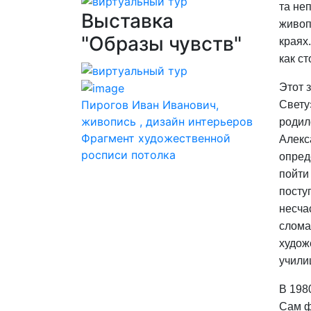
та не
Выставка
живоп
"Образы чувств"
краях
как с
Этот 
Пирогов Иван Иванович,
Свету
живопись , дизайн интерьеров
родил
Фрагмент художественной
Алекс
росписи потолка
опред
пойти
посту
несча
слома
худож
учили
В 198
Сам ф