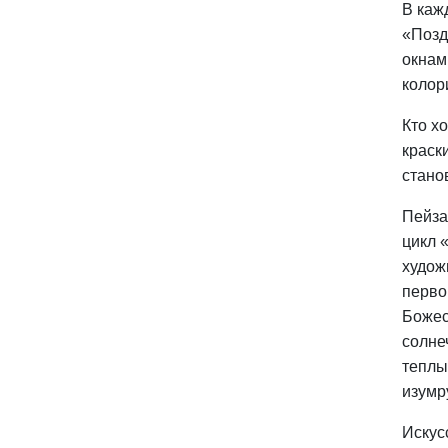
В каж
«Позд
окнам
колор
Кто х
краск
стано
Пейза
цикл 
худож
перво
Божес
солне
теплы
изумр
Искус