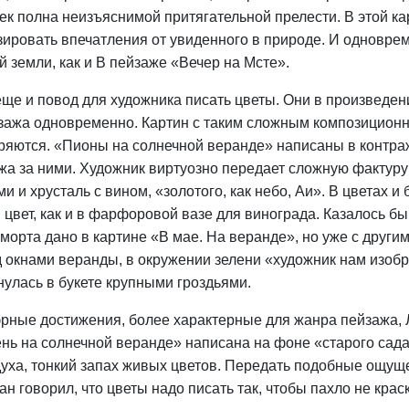
ек полна неизъяснимой притягательной прелести. В этой к
зировать впечатления от увиденного в природе. И одновре
й земли, как и B пейзаже «Вечер на Мсте».
еще и повод для художника писать цветы. Они в произведе
зажа одновременно. Картин с таким сложным композиционн
ряются. «Пионы на солнечной веранде» написаны в контра
жа за ними. Художник виртуозно передает сложную фактуру 
ми и хрусталь с вином, «золотого, как небо, Аи». В цветах 
 цвет, как и в фарфоровой вазе для винограда. Казалось 
морта дано в картине «В мае. На веранде», но уже с други
 окнами веранды, в окружении зелени «художник нам изобр
нулась в букете крупными гроздьями.
рные достижения, более характерные для жанра пейзажа, 
нь на солнечной веранде» написана на фоне «старого сада 
духа, тонкий запах живых цветов. Передать подобные ощущ
ан говорил, что цветы надо писать так, чтобы пахло не крас