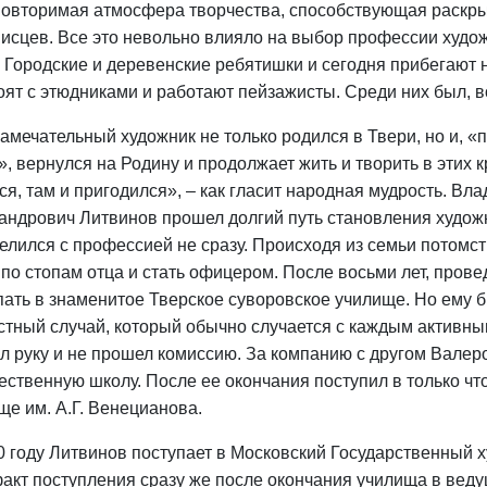
повторимая атмосфера творчества, способствующая раскры
исцев. Все это невольно влияло на выбор профессии худож
. Городские и деревенские ребятишки и сегодня прибегают 
тоят с этюдниками и работают пейзажисты. Среди них был, в
замечательный художник не только poдился в Твери, но и, «
», вернулся на Родину и продолжает жить и творить в этих к
ся, там и пригодился», – как гласит народная мудрость. Вл
андрович Литвинов прошел долгий путь становления худож
елился с профессией не сразу. Происходя из семьи потомс
 по стопам отца и стать офицером. После восьми лет, пров
пать в знаменитое Тверское суворовское училище. Но ему б
стный случай, который обычно случается с каждым активн
л руку и не прошел комиссию. За компанию с другом Валеро
ественную школу. После ее окончания поступил в только ч
ще им. А.Г. Венецианова.
0 году Литвинов поступает в Московский Государственный х
акт поступления сразу же после окончания училища в веду