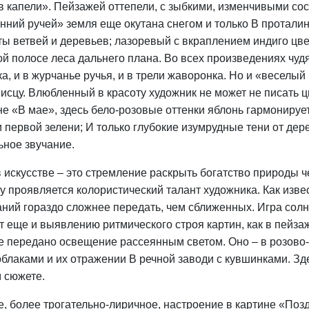
в капели». Пейзажей оттепели, с зыбкими, изменчивыми со
нний ручей» земля еще окутана снегом и только B проталин
ты ветвей и деревьев; лазоревый с вкраплением индиго цве
ой полосе леса дальнего плана. Во всех произведениях чудя
ка, и в журчанье ручья, и в трели жаворонка. Но и «веселы
исцу. Влюбленный в красоту художник не может не писать 
не «В мае», здесь бело-розовые оттенки яблонь гармонируе
и первой зелени; И только глубокие изумрудные тени от де
ьное звучание.
в искусстве – это стремление раскрыть богатство природы 
у проявляется колористический талант художника. Как изв
аний гораздо сложнее передать, чем сближенных. Игра солн
т еще и выявлению ритмического строя картин, как в пейза
е передано освещение рассеянным светом. Оно – в розово-
облаками и их отражении B речной заводи с кувшинками. Зд
 сюжете.
е, более трогательно-лиричное, настроение в картине «Позд