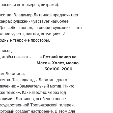
росписи интерьеров, витражи).
усства, Владимир Литвинов предпочитает
жанрах художник чувствует наиболее
я себя я понял, – говорит художник, – что
ение чувств, наития, интуиции». И
родные тверские просторы.
описец
«Летний вечер на
, чтобы показать
Мсте». Холст, масло.
50х100. 2006
ам Левитана,
етов. Так, однажды Левитан, долго
лючение: «Замечательный мотив. Никто
же темой». Как известно, через год
ладимир Литвинов, особенно после
осударственной Третьяковской галереи,
оторый создает настроение. В этом для