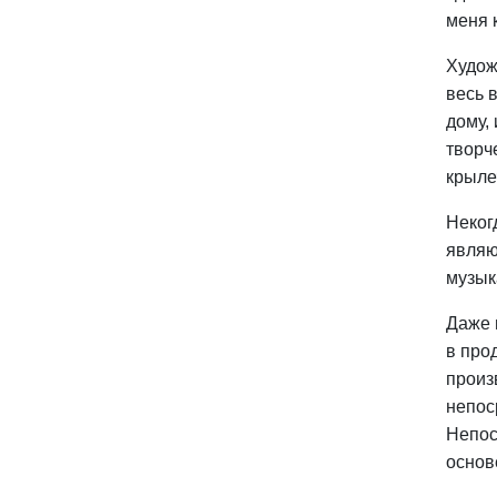
меня 
Худож
весь 
дому,
творч
крыле
Неког
являю
музык
Даже 
в про
произ
непос
Непос
основ