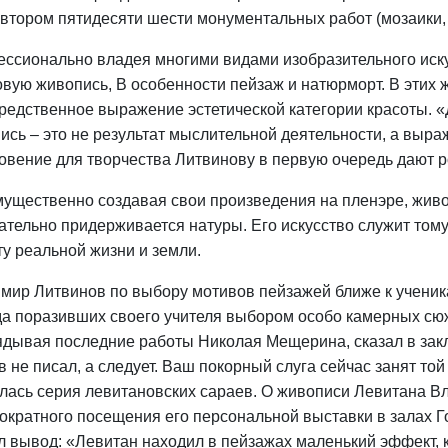
автором пятидесяти шести монументальных работ (мозаики, 
ссионально владея многими видами изобразительного иск
овую живопись, B особенности пейзаж и натюрморт. В этих 
редственное выражение эстетической категории красоты. «Дл
ись – это не результат мыслительной деятельности, а выраж
овение для творчества Литвинову в первую очередь дают 
ущественно создавая свои произведения на пленэре, жив
ательно придерживается натуры. Его искусство служит тому
ту реальной жизни и земли.
мир Литвинов по выбору мотивов пейзажей ближе к ученик
да поразивших своего учителя выбором особо камерных сюж
ядывая последние работы Николая Мещерина, сказал в зак
в не писал, а следует. Ваш покорный слуга сейчас занят той 
лась серия левитановских сараев. О живописи Левитана В
ократного посещения его персональной выставки в залах Г
л вывод: «Левитан находил в пейзажах маленький эффект, к