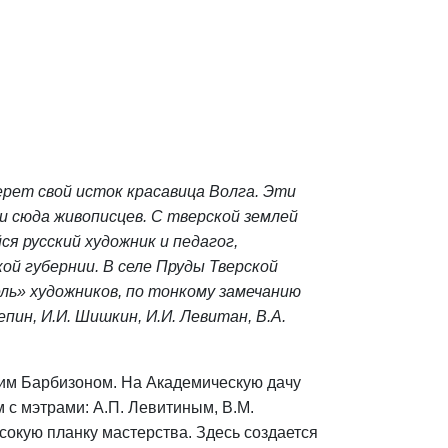
ерет свой исток красавица Волга. Эти
 сюда живописцев. С тверской землей
я русский художник и педагог,
й губернии. В селе Пруды Тверской
ль» художников, по тонкому замечанию
епин, И.И. Шишкин, И.И. Левитан, В.А.
ким Барбизоном. На Академическую дачу
 с мэтрами: А.П. Левитиным, В.М.
окую планку мастерства. Здесь создается