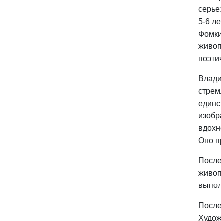
серье
5-6 л
Фомки
живоп
поэти
Влади
стрем
единс
изобр
вдохн
Оно п
После
живоп
выпол
После
Худож