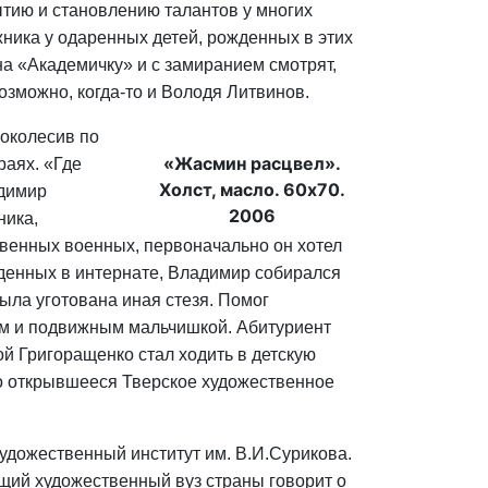
тию и становлению талантов у многих
ника у одаренных детей, рожденных в этих
на «Академичку» и с замиранием смотрят,
озможно, когда-то и Володя Литвинов.
поколесив по
«Жасмин расцвел».
раях. «Где
Холст, масло. 60х70.
адимир
2006
ника,
твенных военных, первоначально он хотел
еденных в интернате, Владимир собирался
ыла уготована иная стезя. Помог
ым и подвижным мальчишкой. Абитуриент
й Григоращенко стал ходить в детскую
то открывшееся Тверское художественное
удожественный институт им. В.И.Сурикова.
щий художественный вуз страны говорит о