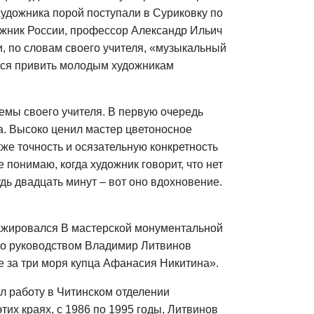
художника порой поступали в Суриковку по
дожник России, профессор Александр Ильич
и, по словам своего учителя, «музыкальный
лся привить молодым художникам
емы своего учителя. В первую очередь
а. Высоко ценил мастер цветоносное
кже точность и осязательную конкретность
понимаю, когда художник говорит, что нет
дь двадцать минут – вот оно вдохновение.
тажировался B мастерской монументальной
го руководством Владимир Литвинов
за три моря купца Афанасия Никитина».
л работу в Читинском отделении
их краях, с 1986 по 1995 годы, Литвинов