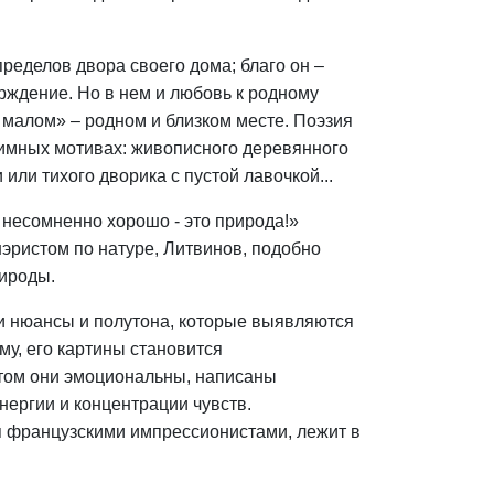
пределов двора своего дома; благо он –
верждение. Но в нем и любовь к родному
в малом» – родном и близком месте. Поэзия
имных мотивах: живописного деревянного
ли тихого дворика с пустой лавочкой...
несомненно хорошо - это природа!»
эристом по натуре, Литвинов, подобно
рироды.
и нюансы и полутона, которые выявляются
у, его картины становится
этом они эмоциональны, написаны
нергии и концентрации чувств.
я французскими импрессионистами, лежит в