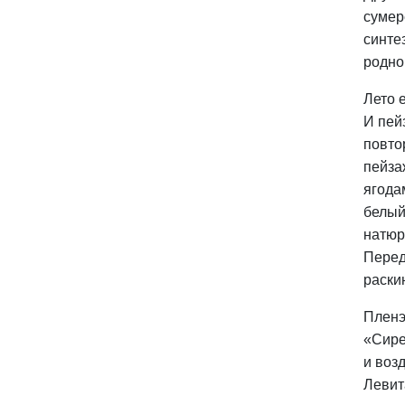
сумер
синте
родно
Лето 
И пей
повто
пейза
ягода
белый
натюр
Перед
раски
Пленэ
«Сире
и воз
Левит