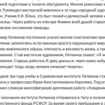
зной подготовке и таланте абитуриента. Многие ровесники 
ет. Руководил мастерской живописи в те годы народный ху
н. Ученик К.Ф. Юона, это был тонкий и деликатный человек 
исец». Через работу на пленэре Фомкин всей душой стара
ческое постижение природы.
мир Литвинов постепенно усвоил многие пластические при
ление запечатлеть естественную красоту окружающего мир
тво живописного образа, плотность и весомость мазка, а та
ажения. Став маститым художником, Литвинов скажет: «Я не 
овения. Сядешь работать И диву даешься, через каких-нибу
риходит тогда, когда человек начинает творить».
дние три года учебы в Суриковском институте Литвинов с
иси у профессора Юрия Константиновича Королева. Под е
нил сложную многофигурную дипломную работу «Хождение 
 окончания института Литвинов отправился в Читу и получи
ественного фонда РСФСР. За время своего пребывания в эт