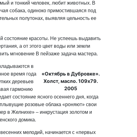
имый и тонкий человек, любит животных. В
ячая собака, одиноко примостившаяся под
тельных полутонах, выявляя цельность ее
орой состояние красоты. Не успеешь выдавить
ртания, а от этого цвет воды или земли
вить мгновение B пейзаже задача мастера.
складываются в
«Октябрь в Дубровке».
нное время года
Холст, масло. 109х79.
упких деревьев
2005
авая гармонию
ает состояние ясного осеннего дня, когда
ли плывущие розовые облака «роняют» свои
чер в Желнихе» – инкрустация золотом и
енского домика.
 весенних мелодий, начинается с «первых