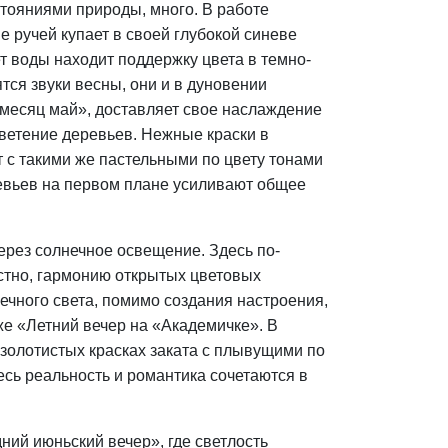
стояниями природы, много. В работе
е ручей купает в своей глубокой синеве
т воды находит поддержку цвета в темно-
тся звуки весны, они и в дуновении
й месяц май», доставляет свое наслаждение
цветение деревьев. Нежные краски в
т с такими же пастельными по цвету тонами
ревьев на первом плане усиливают общее
через солнечное освещение. Здесь по-
естно, гармонию открытых цветовых
ечного света, помимо создания настроения,
же «Летний вечер на «Академичке». В
золотистых красках заката с плывущими по
есь реальность и романтика сочетаются в
ний июньский вечер», где светлость