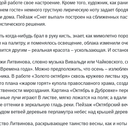
дой работе свое настроение. Кроме того, художник, как ран
нем госте» немного грустную лирическую ноту задает брод
и дома. Пейзаж «Снег выпал» построен на сближенных пас
истического решения.
оть когда-нибудь брал в руку кисть, знает, как мимолетно п
и на палитру, и поменялось освещение, облака изменили оче
вится другим – реальная красота – ускользающая. И остано
жи Литвинова, словно музыка Вивальди или Чайковского, 
«Времена года». Можно предположить, что осень – излюбле
ника. В работе «Золото октября» сквозь кружево листвы хр
го плана «жаром горят» купола православного храма, созд
твенности мироздания. Картина «Октябрь в Дубровке» перед
чные лучи играют B листве, мягко ложатся на поля; а вда
е оттенки в зеркальную гладь реки. Пейзаж «Октябрский ве
удом ветвей деревьев перламутра небес над крышей дерев
ство Литвинова, раскрывающее таинство весны, как и ноты