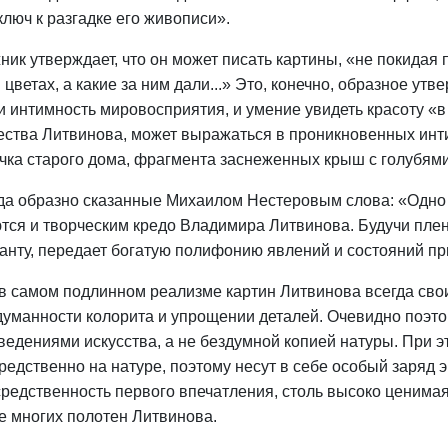
ключ к разгадке его живописи».
ник утверждает, что он может писать картины, «не покидая 
в цветах, а какие за ним дали...» Это, конечно, образное ут
 и интимность мировосприятия, и умение увидеть красоту «
ества Литвинова, может выражаться в проникновенных инт
чка старого дома, фрагмента заснеженных крыш с голубями и
да образно сказанные Михаилом Нестеровым слова: «Одно 
тся и творческим кредо Владимира Литвинова. Будучи плен
анту, передает богатую полифонию явлений и состояний п
в самом подлинном реализме картин Литвинова всегда сво
думанности колорита и упрощении деталей. Очевидно поэтом
ведениями искусства, а не бездумной копией натуры. При 
редственно на натуре, поэтому несут в себе особый заряд э
редственность первого впечатления, столь высоко ценима
е многих полотен Литвинова.