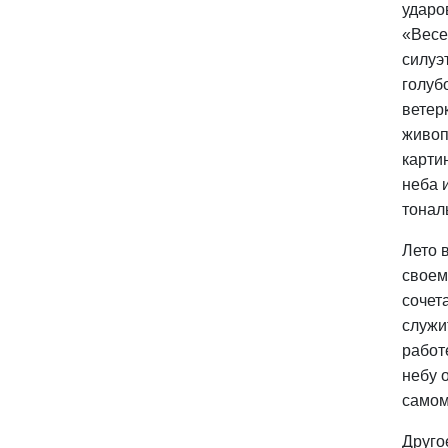
ударо
«Весе
силуэ
голуб
ветер
живоп
карти
неба 
тонал
Лето 
своем
сочет
служи
работ
небу 
самом
Друго