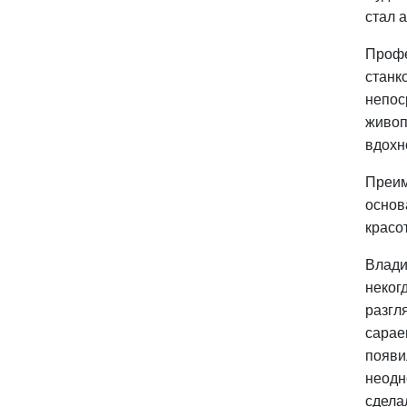
стал 
Профе
станк
непос
живоп
вдохн
Преим
основ
красо
Влади
неког
разгл
сарае
появи
неодн
сдела