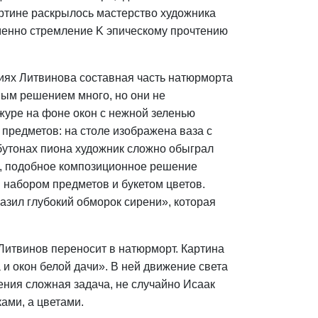
артине раскрылось мастерство художника
менно стремление K эпическому прочтению
ниях Литвинова составная часть натюрморта
ым решением много, но они не
журе на фоне окон с нежной зеленью
предметов: на столе изображена ваза с
и бутонах пиона художник сложно обыграл
бы, подобное композиционное решение
м набором предметов и букетом цветов.
азил глубокий обморок сирени», которая
Литвинов переносит в натюрморт. Картина
и окон белой дачи». В ней движение света
ения сложная задача, не случайно Исаак
ками, а цветами.