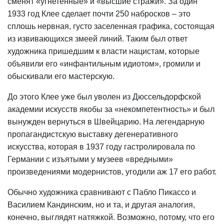
сменят «угнетенные» и «высшие стражи». За один
1933 год Клее сделает почти 250 набросков – это
сплошь нервная, густо заселенная графика, состоящая
из извивающихся змеей линий. Таким был ответ
художника пришедшим к власти нацистам, которые
объявили его «инфантильным идиотом», громили и
обыскивали его мастерскую.
До этого Клее уже был уволен из Дюссельдорфской
академии искусств якобы за «некомпетентность» и был
вынужден вернуться в Швейцарию. На легендарную
пропагандистскую выставку дегенеративного
искусства, которая в 1937 году гастролировала по
Германии с изъятыми у музеев «вредными»
произведениями модернистов, угодили аж 17 его работ.
Обычно художника сравнивают с Пабло Пикассо и
Василием Кандинским, но и та, и другая аналогия,
конечно, выглядят натяжкой. Возможно, потому, что его