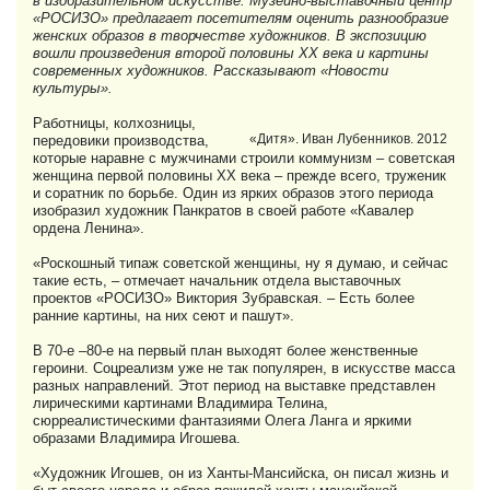
в изобразительном искусстве. Музейно-выставочный центр
«РОСИЗО» предлагает посетителям оценить разнообразие
женских образов в творчестве художников. В экспозицию
вошли произведения второй половины ХХ века и картины
современных художников. Рассказывают «Новости
культуры».
Работницы, колхозницы,
«Дитя». Иван Лубенников. 2012
передовики производства,
которые наравне с мужчинами строили коммунизм – советская
женщина первой половины ХХ века – прежде всего, труженик
и соратник по борьбе. Один из ярких образов этого периода
изобразил художник Панкратов в своей работе «Кавалер
ордена Ленина».
«Роскошный типаж советской женщины, ну я думаю, и сейчас
такие есть, – отмечает начальник отдела выставочных
проектов «РОСИЗО» Виктория Зубравская. – Есть более
ранние картины, на них сеют и пашут».
В 70-е –80-е на первый план выходят более женственные
героини. Соцреализм уже не так популярен, в искусстве масса
разных направлений. Этот период на выставке представлен
лирическими картинами Владимира Телина,
сюрреалистическими фантазиями Олега Ланга и яркими
образами Владимира Игошева.
«Художник Игошев, он из Ханты-Мансийска, он писал жизнь и